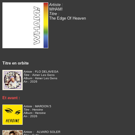
Artiste :
WHAM!
Titre :
The Edge Of Heaven
Titre en orbite
Artiste :
FLO DELAVEGA
Titre :
Aimer Les Gens
Album :
Aimer Les Gens
An :
2026
Et avant :
Artiste :
MAROON 5
Titre :
Heroine
Album :
Heroine
An :
2026
Artiste :
ALVARO SOLER