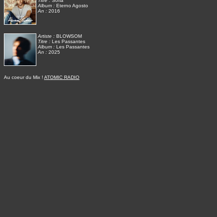
Titre :
Sofia
Album :
Eterno Agosto
An :
2016
Artiste :
BLOWSOM
Titre :
Les Passantes
Album :
Les Passantes
An :
2025
Au coeur du Mix !
ATOMIC RADIO